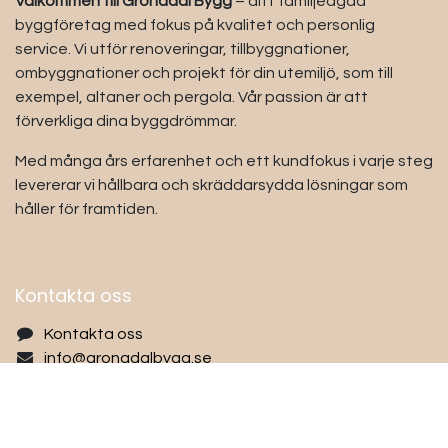
Välkommen till Grönadal Bygg
– ditt familjeägda
byggföretag med fokus på kvalitet och personlig
service. Vi utför renoveringar, tillbyggnationer,
ombyggnationer och projekt för din utemiljö, som till
exempel, altaner och pergola. Vår passion är att
förverkliga dina byggdrömmar.
Med många års erfarenhet och ett kundfokus i varje steg
levererar vi hållbara och skräddarsydda lösningar som
håller för framtiden.
Kontakta oss
Kontakta oss
info@gronadalbygg.se
0721912477
Org.nr:
559516-2024